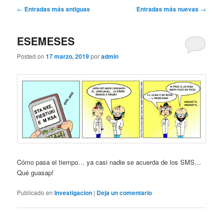
Navegación
←
Entradas más antiguas
Entradas más nuevas
→
de
entradas
ESEMESES
Posted on
17 marzo, 2019
por
admin
Cómo pasa el tiempo… ya casi nadie se acuerda de los SMS…
Qué guasap!
Publicado en
Investigacion
|
Deja un comentario