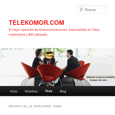
Ir
Ir
al
al
Busc
contenido
contenido
principal
secundario
TELEKOMOR.COM
El mejor operador de telekomunicaciones. Especialistas en Fibra
inalámbrica y Wifi cableado.
Menú
Tiras
Inicio
Nosotros
Blog
principal
ARCHIVO DE LA CATEGORÍA:
TIRAS