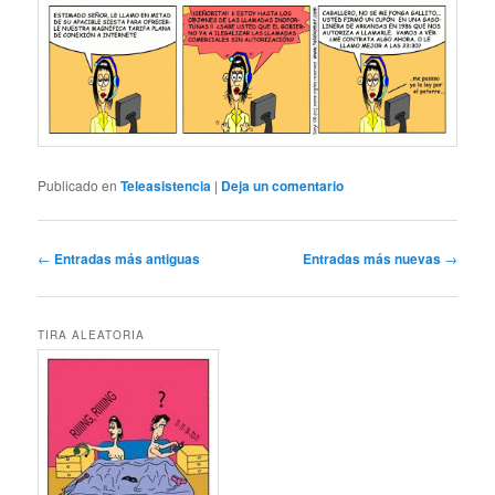
Publicado en
Teleasistencia
|
Deja un comentario
Navegación
←
Entradas más antiguas
Entradas más nuevas
→
de
entradas
TIRA ALEATORIA