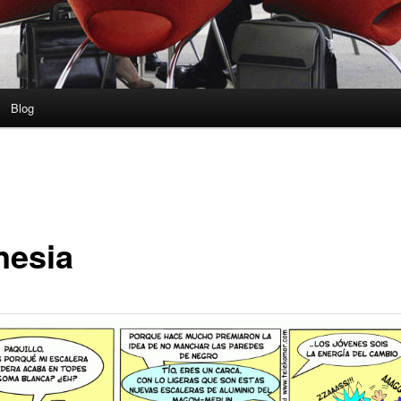
Blog
esia