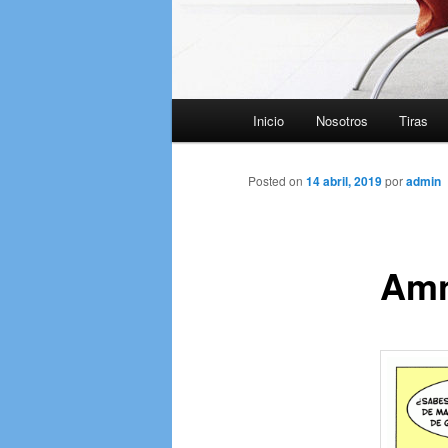
Menú
Inicio
Nosotros
Tiras
principal
Posted on
14 abril, 2019
por
admin
Amn