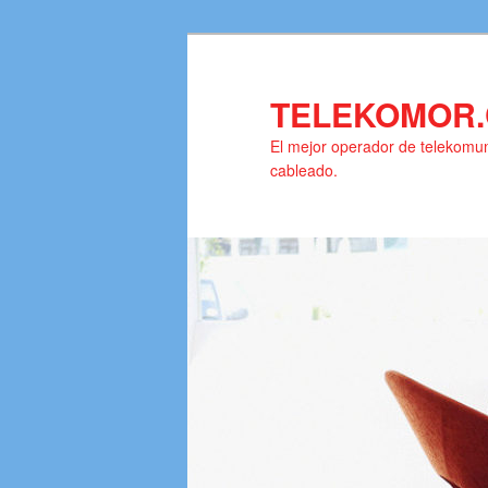
Ir
al
contenido
TELEKOMOR
principal
El mejor operador de telekomuni
cableado.