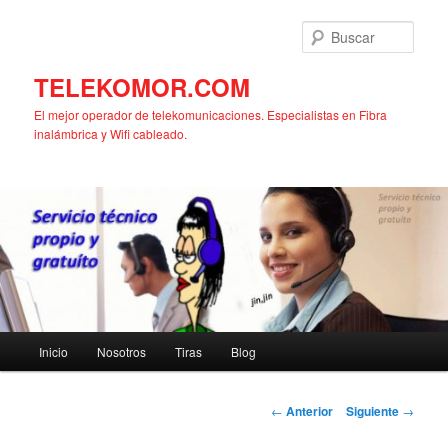
Ir
al
Busc
contenido
principal
TELEKOMOR.COM
El mejor operador de telekomunicaciones. Especialistas en Fibra
inalámbrica y Wifi cableado.
Menú
Inicio
Nosotros
Tiras
Blog
principal
Navegación
←
Anterior
Siguiente
→
de