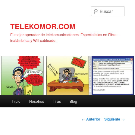
Ir
al
Busc
contenido
principal
TELEKOMOR.COM
El mejor operador de telekomunicaciones. Especialistas en Fibra
inalámbrica y Wifi cableado.
Menú
Inicio
Nosotros
Tiras
Blog
principal
Navegación
←
Anterior
Siguiente
→
de
entradas